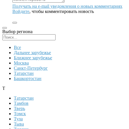
Получать на e‑mail уведомления о новых комментариях
Войдите
, чтобы комментировать новость
Выбор региона
Поиск региона
Все
Дальнее зарубежье
Ближнее зарубежье
Москва
Санкт-Петербург
Татарстан
Башкортостан
Т
Татарстан
Тамбов
Тверь
Томск
Тула
Тыва