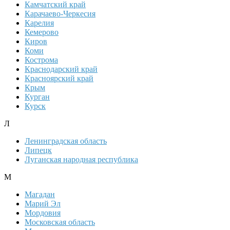
Камчатский край
Карачаево-Черкесия
Карелия
Кемерово
Киров
Коми
Кострома
Краснодарский край
Красноярский край
Крым
Курган
Курск
Л
Ленинградская область
Липецк
Луганская народная республика
М
Магадан
Марий Эл
Мордовия
Московская область