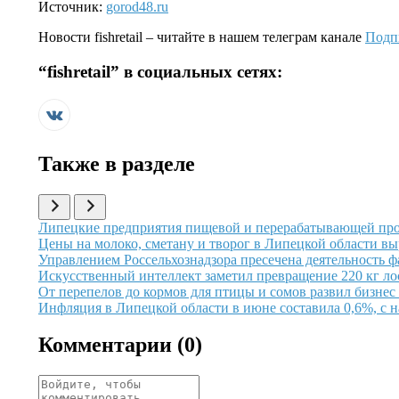
Источник:
gorod48.ru
Новости
fishretail
– читайте в нашем телеграм канале
Подп
“
fishretail
” в социальных сетях:
Также в разделе
Иллюстрация новости
Липецкие предприятия пищевой и перерабатывающей про
Иллюстрация новости
Цены на молоко, сметану и творог в Липецкой области вы
Иллюстрация новости
Управлением Россельхознадзора пресечена деятельность 
Иллюстрация новости
Искусственный интеллект заметил превращение 220 кг ло
Иллюстрация новости
От перепелов до кормов для птицы и сомов развил бизнес
Иллюстрация новости
Инфляция в Липецкой области в июне составила 0,6%, с на
Комментарии (
0
)