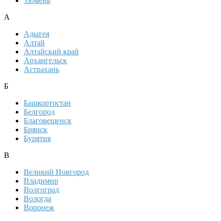
Тюмень
А
Адыгея
Алтай
Алтайский край
Архангельск
Астрахань
Б
Башкортостан
Белгород
Благовещенск
Брянск
Бурятия
В
Великий Новгород
Владимир
Волгоград
Вологда
Воронеж