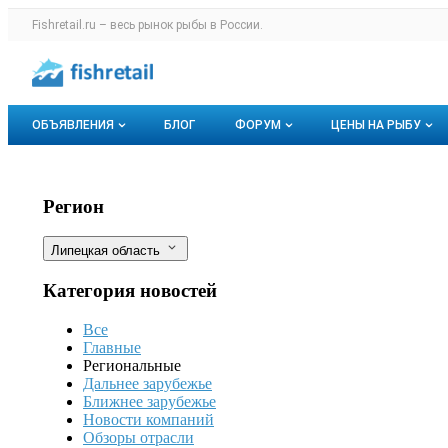
Раздел навигации по сайту fishretail.r
Fishretail.ru – весь
рынок рыбы
в России.
Авторизация и меню пользователя
Навигация по разделам сайта fishretail.ru
ОБЪЯВЛЕНИЯ
БЛОГ
ФОРУМ
ЦЕНЫ НА РЫБУ
Объявления
Все темы
О мониторингах
Водохранилище под Липецком выста
Фильтры
Регион
Горячее предложение
Избранные
Актуальные мо
Липецкая область
Мои объявления
С моим участием
Динамика цен
Категория новостей
Отзывы
Все
Главные
Региональные
Дальнее зарубежье
Ближнее зарубежье
Новости компаний
Обзоры отрасли