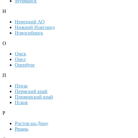
Мурманск
Н
Ненецкий АО
Нижний Новгород
Новосибирск
О
Омск
Орел
Оренбург
П
Пенза
Пермский край
Приморский край
Псков
Р
Ростов-на-Дону
Рязань