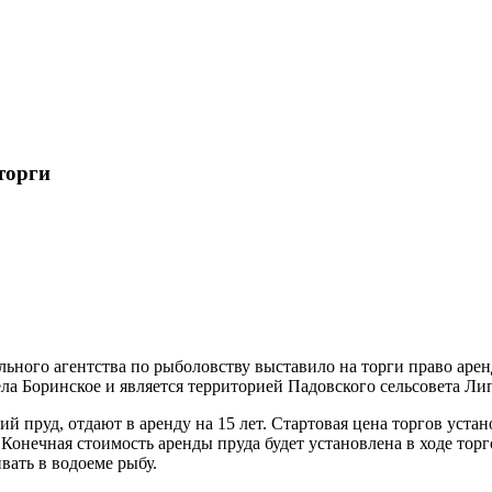
торги
ьного агентства по рыболовству выставило на торги право аре
ела Боринское и является территорией Падовского сельсовета Ли
й пруд, отдают в аренду на 15 лет. Стартовая цена торгов уста
 Конечная стоимость аренды пруда будет установлена в ходе тор
вать в водоеме рыбу.