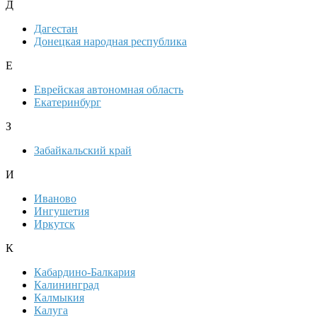
Д
Дагестан
Донецкая народная республика
Е
Еврейская автономная область
Екатеринбург
З
Забайкальский край
И
Иваново
Ингушетия
Иркутск
К
Кабардино-Балкария
Калининград
Калмыкия
Калуга