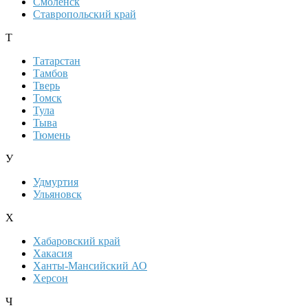
Смоленск
Ставропольский край
Т
Татарстан
Тамбов
Тверь
Томск
Тула
Тыва
Тюмень
У
Удмуртия
Ульяновск
Х
Хабаровский край
Хакасия
Ханты-Мансийский АО
Херсон
Ч