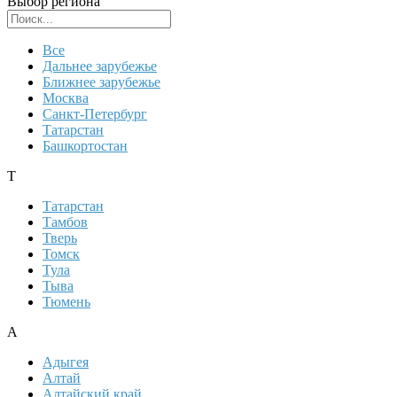
Выбор региона
Поиск региона
Все
Дальнее зарубежье
Ближнее зарубежье
Москва
Санкт-Петербург
Татарстан
Башкортостан
Т
Татарстан
Тамбов
Тверь
Томск
Тула
Тыва
Тюмень
А
Адыгея
Алтай
Алтайский край