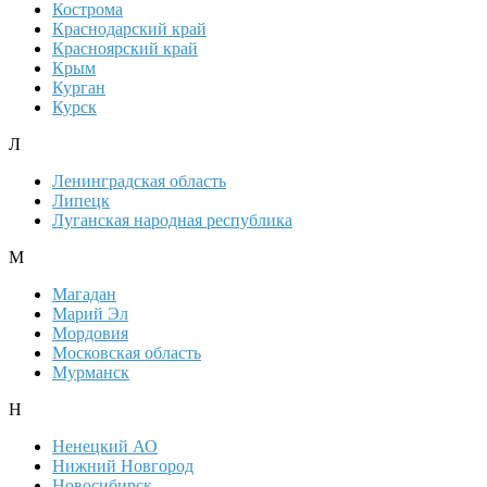
Кострома
Краснодарский край
Красноярский край
Крым
Курган
Курск
Л
Ленинградская область
Липецк
Луганская народная республика
М
Магадан
Марий Эл
Мордовия
Московская область
Мурманск
Н
Ненецкий АО
Нижний Новгород
Новосибирск