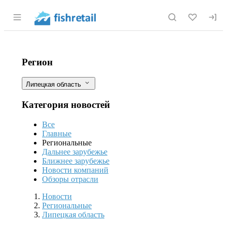
Раздел навигации по сайту fishretail.r
В Липецкой области ученым разреш
Фильтры
Регион
Липецкая область
Категория новостей
Все
Главные
Региональные
Дальнее зарубежье
Ближнее зарубежье
Новости компаний
Обзоры отрасли
Новости
Разделы
Новости
Региональные
Липецкая область