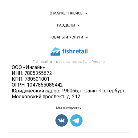
Важные разделы и контакты
Навигация по сайту
О МАРКЕТПЛЕЙСЕ
Новости Fishretail.ru
РАЗДЕЛЫ
Услуги и цены
Объявления
ТОВАРЫ И УСЛУГИ
Размещение рекламы
Каталог компаний
Рыбные снеки
Публичная оферта
Новости рынка
Рыба
Контактная информация
Форум
Fishretail.ru – весь
рынок рыбы
в России.
Икра
Политика обработки персональных данных
ООО «Инлайн»
Бренды
Морепродукты
ИНН: 7805355672
Для СМИ
Мониторинг
КПП: 780501001
Рыбопосадочный материал
ОГРН: 1047855085442
Вакансии
Полуфабрикаты
Юридический адрес: 196066, г. Санкт-Петербург,
Блог
Московский проспект, д. 212
Консервы
Добавить объявление
Мы в соцсетях:
Карта объявлений