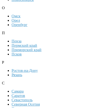
О
Омск
Орел
Оренбург
П
Пенза
Пермский край
Приморский край
Псков
Р
Ростов-на-Дону
Рязань
С
Самара
Саратов
Севастополь
Северная Осетия