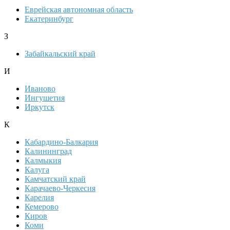
Еврейская автономная область
Екатеринбург
З
Забайкальский край
И
Иваново
Ингушетия
Иркутск
К
Кабардино-Балкария
Калининград
Калмыкия
Калуга
Камчатский край
Карачаево-Черкесия
Карелия
Кемерово
Киров
Коми