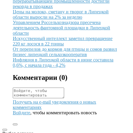
перерабатывающей промышленности достигли
рекорда в продажах
Иллюстрация новости
Цены на молоко, сметану и творог в Липецкой
области выросли на 2% за неделю
Иллюстрация новости
Управлением Россельхознадзора пресечена
деятельность фантомной площадки в Липецкой
области
Иллюстрация новости
Искусственный интеллект заметил превращение
220 кг лосося в 22 тонны
Иллюстрация новости
От перепелов до кормов для птицы и сомов развил
бизнес липецкий сельхозкооператив
Иллюстрация новости
Инфляция в Липецкой области в июне составила
0,6%, с начала года - 4,2%
Комментарии (
0
)
Получать на e‑mail уведомления о новых
комментариях
Войдите
, чтобы комментировать новость