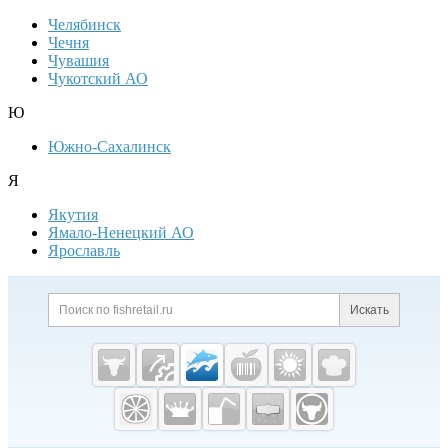
Челябинск
Чечня
Чувашия
Чукотский АО
Ю
Южно-Сахалинск
Я
Якутия
Ямало-Ненецкий АО
Ярославль
Дополнительная информация
Поиск по сайту и ссылк
Искать
Cсылки на полезные проекты
Fishretail.ru —
рыба,
морепродукты