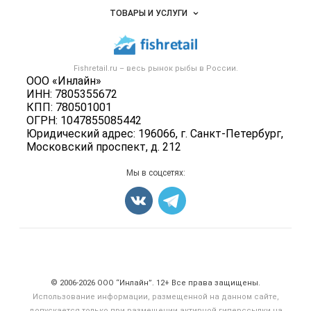
Объявления
ТОВАРЫ И УСЛУГИ
Размещение рекламы
Каталог компаний
Рыбные снеки
Публичная оферта
Новости рынка
Рыба
Контактная информация
Форум
Fishretail.ru – весь
рынок рыбы
в России.
Икра
Политика обработки персональных данных
ООО «Инлайн»
Бренды
Морепродукты
ИНН: 7805355672
Для СМИ
Мониторинг
КПП: 780501001
Рыбопосадочный материал
ОГРН: 1047855085442
Вакансии
Полуфабрикаты
Юридический адрес: 196066, г. Санкт-Петербург,
Блог
Московский проспект, д. 212
Консервы
Добавить объявление
Мы в соцсетях:
Карта объявлений
Счетчики, авторское право, логотипы
© 2006‑2026 ООО “Инлайн”. 12+ Все права защищены.
Использование информации, размещенной на данном сайте,
допускается только при размещении активной гиперссылки на