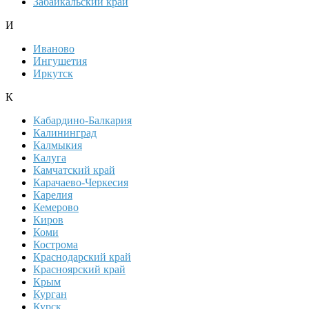
Забайкальский край
И
Иваново
Ингушетия
Иркутск
К
Кабардино-Балкария
Калининград
Калмыкия
Калуга
Камчатский край
Карачаево-Черкесия
Карелия
Кемерово
Киров
Коми
Кострома
Краснодарский край
Красноярский край
Крым
Курган
Курск