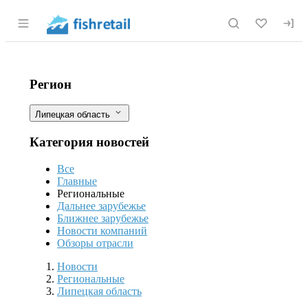
Раздел навигации по сайту fishretail.r
Липецкая область: В регионе с 20 м
Фильтры
Регион
Липецкая область
Категория новостей
Все
Главные
Региональные
Дальнее зарубежье
Ближнее зарубежье
Новости компаний
Обзоры отрасли
Новости
Разделы
Новости
Региональные
Липецкая область