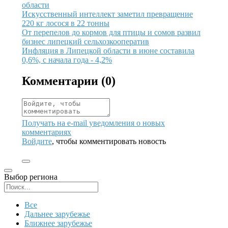
области
Иллюстрация новости
Искусственный интеллект заметил превращение
220 кг лосося в 22 тонны
Иллюстрация новости
От перепелов до кормов для птицы и сомов развил
бизнес липецкий сельхозкооператив
Иллюстрация новости
Инфляция в Липецкой области в июне составила
0,6%, с начала года - 4,2%
Комментарии (
0
)
Получать на e‑mail уведомления о новых
комментариях
Войдите
, чтобы комментировать новость
Выбор региона
Поиск региона
Все
Дальнее зарубежье
Ближнее зарубежье