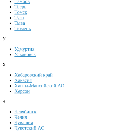
Тамбов
Тверь
Томск
Тула
Тыва
Тюмень
У
Удмуртия
Ульяновск
Х
Хабаровский край
Хакасия
Ханты-Мансийский АО
Херсон
Ч
Челябинск
Чечня
Чувашия
Чукотский АО