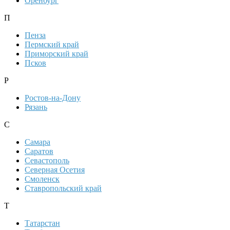
Оренбург
П
Пенза
Пермский край
Приморский край
Псков
Р
Ростов-на-Дону
Рязань
С
Самара
Саратов
Севастополь
Северная Осетия
Смоленск
Ставропольский край
Т
Татарстан