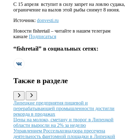
С 15 апреля вступит в силу запрет на ловлю судака,
ограничение на вылов этой рыбы снимут 8 июня.
Источник:
donvesti.ru
Новости
fishretail
– читайте в нашем телеграм
канале
Подписаться
“
fishretail
” в социальных сетях:
Также в разделе
Иллюстрация новости
Липецкие предприятия пищевой и
перерабатывающей промышленности достигли
рекорда в продажах
Иллюстрация новости
Цены на молоко, сметану и творог в Липецкой
области выросли на 2% за неделю
Иллюстрация новости
Управлением Россельхознадзора пресечена
деятельность фантомной площадки в Липецкой