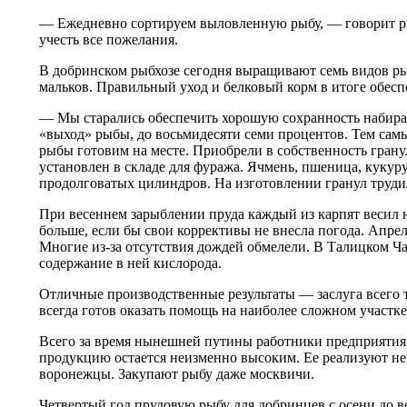
— Ежедневно сортируем выловленную рыбу, — говорит рыб
учесть все пожелания.
В добринском рыбхозе сегодня выращивают семь видов рыбы
мальков. Правильный уход и белковый корм в итоге обес
— Мы старались обеспечить хорошую сохранность набира
«выход» рыбы, до восьмидесяти семи процентов. Тем сам
рыбы готовим на месте. Приобрели в собственность грану
установлен в складе для фуража. Ячмень, пшеница, кукур
продолговатых цилиндров. На изготовлении гранул труди
При весеннем зарыблении пруда каждый из карпят весил н
больше, если бы свои коррективы не внесла погода. Апре
Многие из-за отсутствия дождей обмелели. В Талицком Ча
содержание в ней кислорода.
Отличные производственные результаты — заслуга всего т
всегда готов оказать помощь на наиболее сложном участке
Всего за время нынешней путины работники предприятия 
продукцию остается неизменно высоким. Ее реализуют не 
воронежцы. Закупают рыбу даже москвичи.
Четвертый год прудовую рыбу для добринцев с осени до в