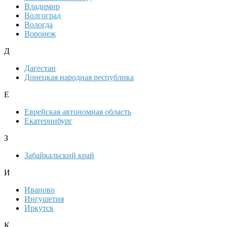
Владимир
Волгоград
Вологда
Воронеж
Д
Дагестан
Донецкая народная республика
Е
Еврейская автономная область
Екатеринбург
З
Забайкальский край
И
Иваново
Ингушетия
Иркутск
К