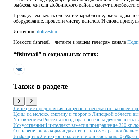
рыбхоза, жители Добринского района смогут приобрести с
Прежде, чем начать очередное зарыбление, рыбоводам не
оборудование, провести чистку каналов. И снова приступит
Источник:
dobvesti.ru
Новости
fishretail
– читайте в нашем телеграм канале
Подп
“
fishretail
” в социальных сетях:
Также в разделе
Иллюстрация новости
Липецкие предприятия пищевой и перерабатывающей про
Иллюстрация новости
Цены на молоко, сметану и творог в Липецкой области вы
Иллюстрация новости
Управлением Россельхознадзора пресечена деятельность 
Иллюстрация новости
Искусственный интеллект заметил превращение 220 кг ло
Иллюстрация новости
От перепелов до кормов для птицы и сомов развил бизнес
Иллюстрация новости
Инфляция в Липецкой области в июне составила 0,6%, с на