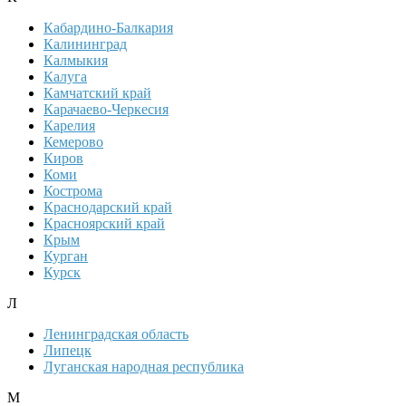
Кабардино-Балкария
Калининград
Калмыкия
Калуга
Камчатский край
Карачаево-Черкесия
Карелия
Кемерово
Киров
Коми
Кострома
Краснодарский край
Красноярский край
Крым
Курган
Курск
Л
Ленинградская область
Липецк
Луганская народная республика
М