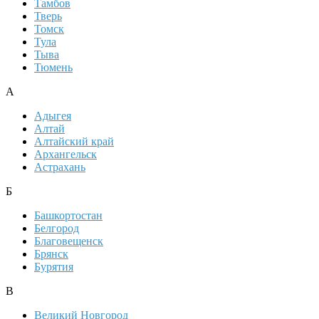
Тамбов
Тверь
Томск
Тула
Тыва
Тюмень
А
Адыгея
Алтай
Алтайский край
Архангельск
Астрахань
Б
Башкортостан
Белгород
Благовещенск
Брянск
Бурятия
В
Великий Новгород