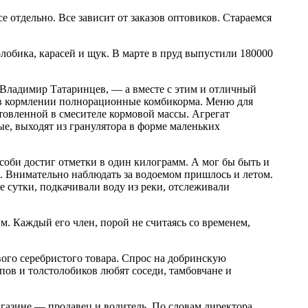
отдельно. Все зависит от заказов оптовиков. Стараемся
лобика, карасей и щук. В марте в пруд выпустили 180000
Владимир Татаринцев, — а вместе с этим и отличный
ь в кормлении полнорационные комбикорма. Меню для
отовленной в смесителе кормовой массы. Агрегат
е, выходят из гранулятора в форме маленьких
соби достиг отметки в один килограмм. А мог бы быть и
а. Внимательно наблюдать за водоемом пришлось и летом.
е сутки, подкачивали воду из реки, отслеживали
м. Каждый его член, порой не считаясь со временем,
ого серебристого товара. Спрос на добринскую
пов и толстолобиков любят соседи, тамбовчане и
агазине — продавец и водитель. По словам директора