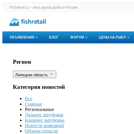
Раздел навигации по сайту fishretail.r
Fishretail.ru – весь
рынок рыбы
в России.
Авторизация и меню пользователя
Навигация по разделам сайта fishretail.ru
ОБЪЯВЛЕНИЯ
БЛОГ
ФОРУМ
ЦЕНЫ НА РЫБУ
Объявления
Все темы
О мониторингах
Липецкая область: Рыбоводы из Тал
Фильтры
Регион
Горячее предложение
Избранные
Актуальные мо
Липецкая область
Мои объявления
С моим участием
Динамика цен
Категория новостей
Отзывы
Все
Главные
Региональные
Дальнее зарубежье
Ближнее зарубежье
Новости компаний
Обзоры отрасли